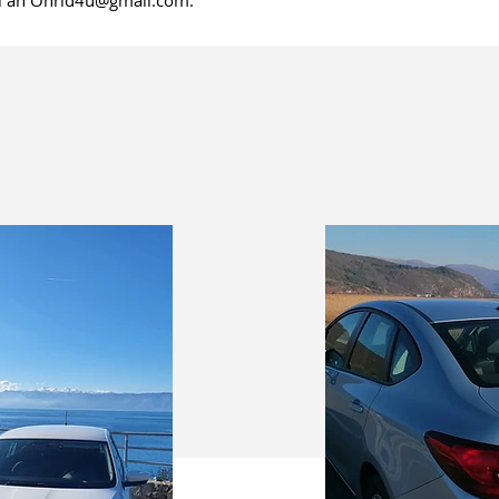
l an
Ohrid4u@gmail.com
.