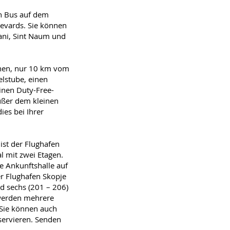
n Bus auf dem
levards. Sie können
tani, Sint Naum und
eichen, nur 10 km vom
lstube, einen
einen Duty-Free-
außer dem kleinen
ies bei Ihrer
ist der Flughafen
l mit zwei Etagen.
ie Ankunftshalle auf
er Flughafen Skopje
d sechs (201 – 206)
 werden mehrere
 Sie können auch
servieren. Senden