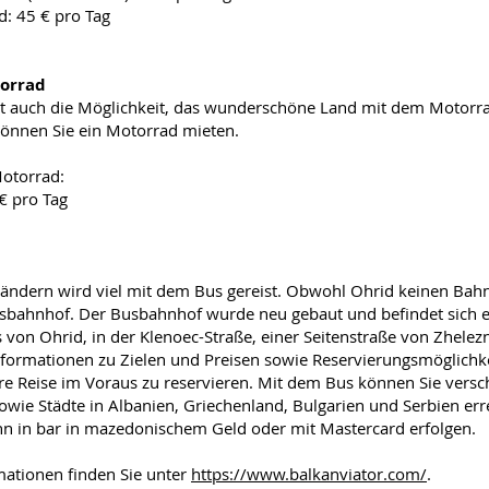
d: 45 € pro Tag
orrad
t auch die Möglichkeit, das wunderschöne Land mit dem Motorra
können Sie ein Motorrad mieten.
otorrad:
€ pro Tag
ländern wird viel mit dem Bus gereist. Obwohl Ohrid keinen Bahn
sbahnhof. Der Busbahnhof wurde neu gebaut und befindet sich 
 von Ohrid, in der Klenoec-Straße, einer Seitenstraße von Zhelez
Informationen zu Zielen und Preisen sowie Reservierungsmöglichke
re Reise im Voraus zu reservieren. Mit dem Bus können Sie versc
wie Städte in Albanien, Griechenland, Bulgarien und Serbien err
n in bar in mazedonischem Geld oder mit Mastercard erfolgen.
mationen finden Sie unter
https://www.balkanviator.com/
.