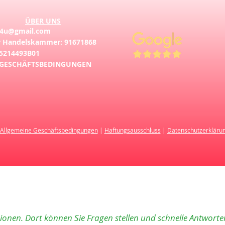
ÜBER UNS
d4u@gmail.com
 Handelskammer: 91671868
5214493B01
GESCHÄFTSBEDINGUNGEN
Allgemeine Geschäftsbedingungen
|
Haftungsausschluss
|
Datenschutzerkläru
tionen. Dort können Sie Fragen stellen und schnelle Antworte