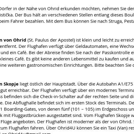
Dörfer in der Nähe von Ohrid erkunden möchten, nehmen Sie de
stička. Der Bus hält an verschiedenen Stellen entlang dieses Bou
r beim Fahrer bezahlen. Mit dem Bus können Sie nach Struga, Pes
en von Ohrid
(St. Paulus der Apostel) ist klein und leicht zu err
entfernt. Der Flughafen verfügt über Geldautomaten, eine Wechse
und ein Café. Bei der Abreise finden Sie nach der Passkontrolle 
kleines Café. Es gibt keine anderen Lebensmittel zu kaufen und 
eine weiteren gastronomischen Einrichtungen. Bitte beachten Sie d
n Skopje
liegt östlich der Hauptstadt. Über die Autobahn A1/E75 
gut erreichbar. Der Flughafen verfügt über ein modernes Termina
 befinden sich die Check-in-Schalter auf der rechten Seite und d
te. Die Abflughalle befindet sich im ersten Stock des Terminals. D
11 Boarding-Gates, von denen fünf (101 – 105) im Erdgeschoss un
ck mit Fluggastbrücken ausgestattet sind. Vom Flughafen Skopje
e Flüge angeboten. Der Flughafen ist moderner als der von Ohrid.
zum Flughafen fahren. Über Ohrid4U können Sie ein Taxi (Van) re