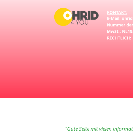
KONTAKT:
E-Mail:
ohri
Nummer der
MwSt.: NL19
RECHTLICH:
.
"Gute Seite mit vielen Informa