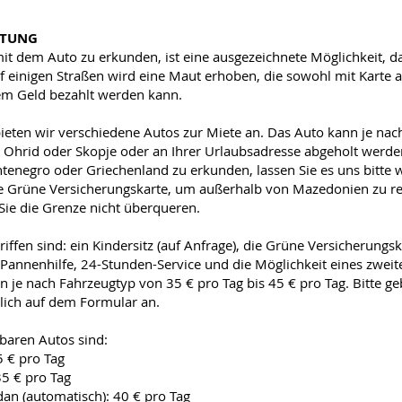
ETUNG
t dem Auto zu erkunden, ist eine ausgezeichnete Möglichkeit, d
 einigen Straßen wird eine Maut erhoben, die sowohl mit Karte al
m Geld bezahlt werden kann.
ieten wir verschiedene Autos zur Miete an. Das Auto kann je n
 Ohrid oder Skopje oder an Ihrer Urlaubsadresse abgeholt werde
tenegro oder Griechenland zu erkunden, lassen Sie es uns bitte w
e Grüne Versicherungskarte, um außerhalb von Mazedonien zu re
Sie die Grenze nicht überqueren.
riffen sind: ein Kindersitz (auf Anfrage), die Grüne Versicherungsk
 Pannenhilfe, 24-Stunden-Service und die Möglichkeit eines zweit
en je nach Fahrzeugtyp von 35 € pro Tag bis 45 € pro Tag. Bitte ge
ich auf dem Formular an.
baren Autos sind:
5 € pro Tag
35 € pro Tag
dan (automatisch): 40 € pro Tag