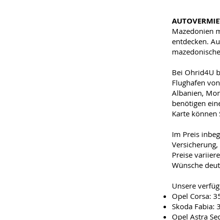
AUTOVERMI
Mazedonien mi
entdecken. Auf
mazedonische
Bei Ohrid4U b
Flughafen von
Albanien, Mon
benötigen ein
Karte können 
Im Preis inbeg
Versicherung,
Preise variier
Wünsche deutl
Unsere verfüg
Opel Corsa: 3
Skoda Fabia: 
Opel Astra Se