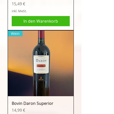
Preis
15,49 €
inkl. MwSt.
In den Warenkorb
Wein
Bovin Daron Superior
Preis
14,99 €