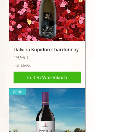
Dalvina Kupidon Chardonnay
Preis
19,99 €
inkl. MwSt.
In den Warenkorb
Wein