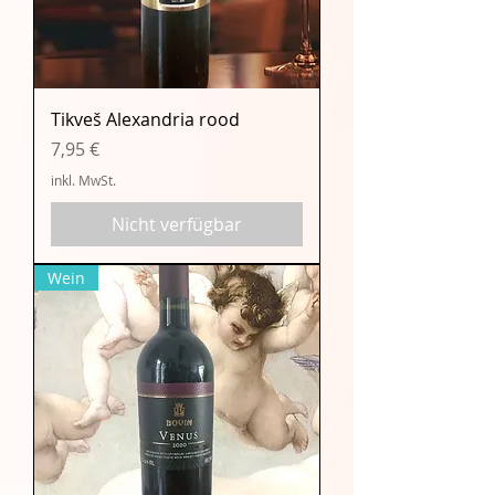
Tikveš Alexandria rood
Preis
7,95 €
inkl. MwSt.
Nicht verfügbar
Wein