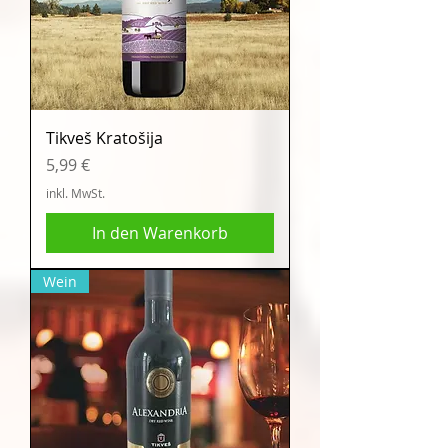
Tikveš Kratošija
Preis
5,99 €
inkl. MwSt.
In den Warenkorb
Wein