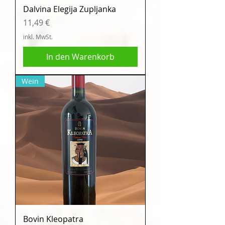
Dalvina Elegija Zupljanka
Preis
11,49 €
inkl. MwSt.
In den Warenkorb
Wein
Bovin Kleopatra