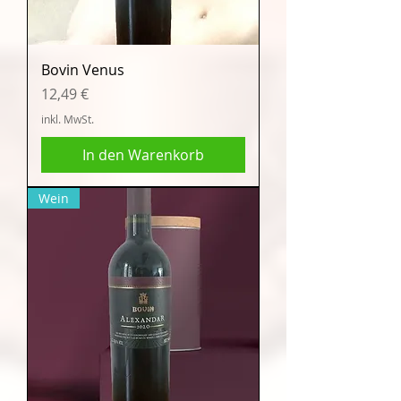
Bovin Venus
Preis
12,49 €
inkl. MwSt.
In den Warenkorb
Wein