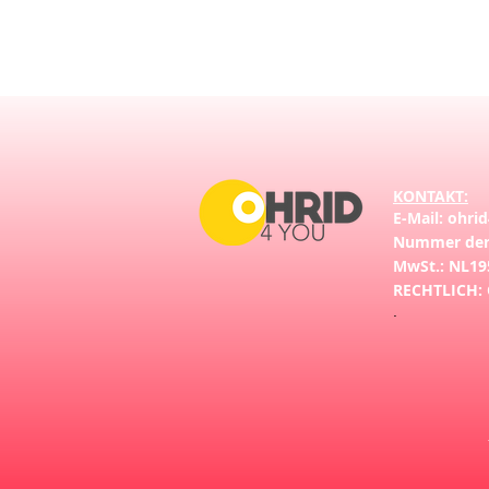
KONTAKT:
E-Mail:
ohri
Nummer der
MwSt.: NL19
RECHTLICH:
.