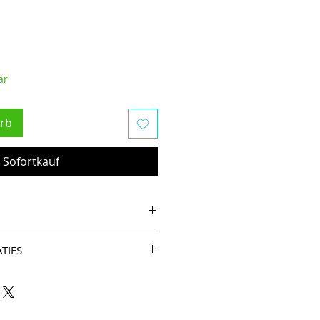
ar
rb
Sofortkauf
 bestelling 18 jaar of ouder te
TIES
eer Premium Quality, geleverd in