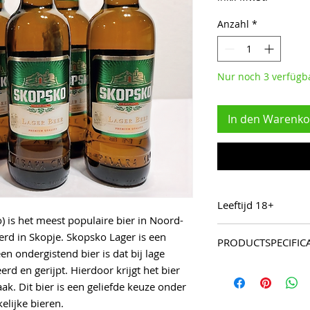
Anzahl
*
Nur noch 3 verfügb
In den Warenko
Leeftijd 18+
 is het meest populaire bier in Noord-
U bevestigt bij deze
d in Skopje. Skopsko Lager is een
PRODUCTSPECIFICA
zijn.
en ondergistend bier is dat bij lage
24x Skopsko Lager B
d en gerijpt. Hierdoor krijgt het bier
originele doos.
k. Dit bier is een geliefde keuze onder
elijke bieren.