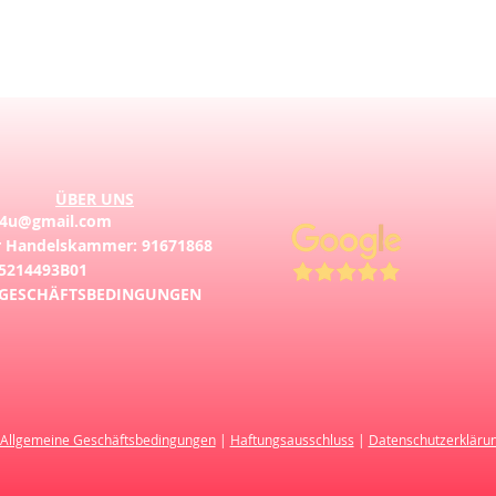
Ingrediënten: wate
hop. Gepasteurisee
Inhoud: 24x 0,33 L
Alcohol: 4,9% vol.
Voedingswaarde per 
ÜBER UNS
Gebrouwen en gebott
d4u@gmail.com
str.808 nr. 12, 100
 Handelskammer: 91671868
5214493B01
Koel en droog bewa
GESCHÄFTSBEDINGUNGEN
zonlicht.
Allgemeine Geschäftsbedingungen
|
Haftungsausschluss
|
Datenschutzerkläru