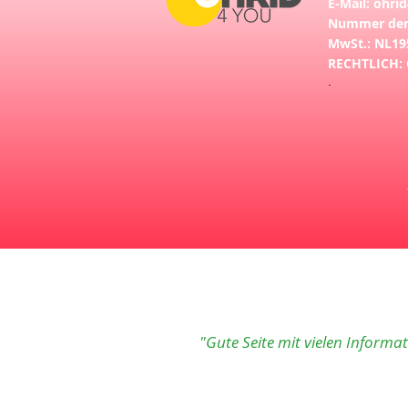
E-Mail:
ohri
Nummer der
MwSt.: NL19
RECHTLICH:
.
"Gute Seite mit vielen Informa