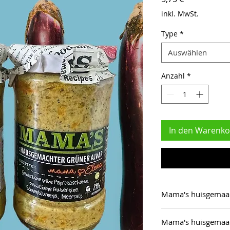
inkl. MwSt.
Type
*
Auswählen
Anzahl
*
In den Warenko
Mama's huisgemaak
Ingrediënten: geroo
Mama's huisgemaak
zonnebloemolie, ge