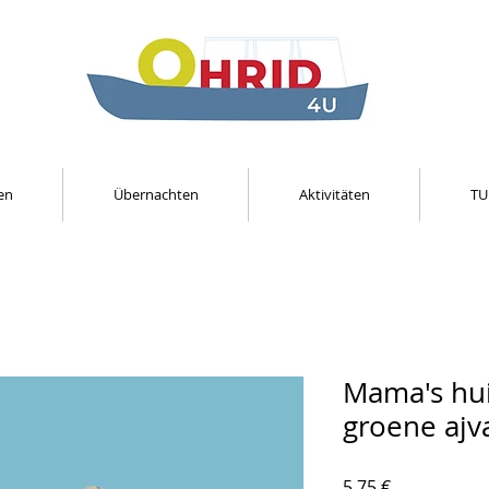
en
Übernachten
Aktivitäten
TU
Mama's hu
groene ajv
Preis
5,75 €