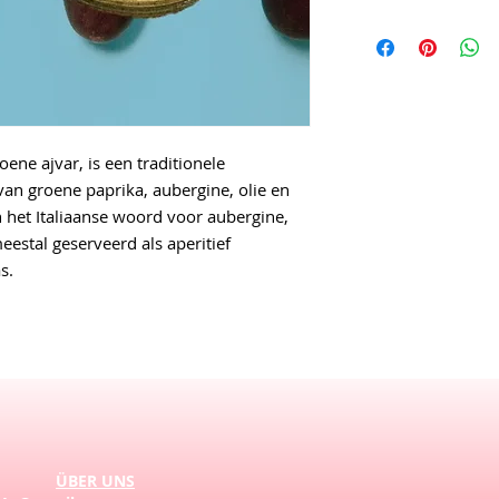
Zonder toegevoegde
Ingrediënten: geroo
kleurstoffen. VEGA
zonnebloemolie, ge
pepperoni, zeezout
Koel en donker be
conserveringsmidde
HALAL & KOSHER
Voedingswaarde per 
vetten 18 g, waarva
ene ajvar, is een traditionele
Koel en donker be
koolhydraten 14 g, w
n groene paprika, aubergine, olie en
eiwitten 2,9 g, zout 
Voedingswaarde per 
n het Italiaanse woord voor aubergine,
vetten 17 g, waarva
estal geserveerd als aperitief
Geproduceerd door:
koolhydraten 11 g, w
2400, Strumica, Re
s.
g, eiwitten 2,1 g, zo
Gewicht: 550g/290g
Geproduceerd door:
2400, Strumica, Re
Gewicht: 290g.
ÜBER UNS