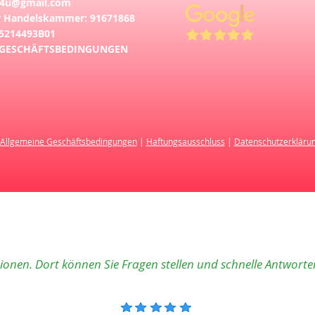
d4u@gmail.com
 Handelskammer: 91671868
5214493B01
GESCHÄFTSBEDINGUNGEN
Allgemeine Geschäftsbedingungen
|
Haftungsausschluss
|
Datenschutzerkläru
tionen. Dort können Sie Fragen stellen und schnelle Antworte