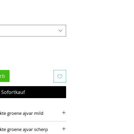
rb
Sofortkauf
te groene ajvar mild
sterde groene paprika 80%,
te groene ajvar scherp
roosterde aubergine 5%, zeezout.