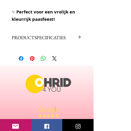
✨
Perfect voor een vrolijk en
kleurrijk paasfeest!
PRODUCTSPECIFICATIES
Zakje met paaseierenverfpoeder in
de kleur rood.
Ingrediënten: zout, kleurstoffen
(E110, E122, E500)
Eén zakje kleurt 30 eieren.
Op een donkere en droge plaats
bewaren.
Geproduceerd door: DPTU PALETA 7
dooel ul. Guernica nr. 81 1000
Skopje, Macedonië
Gewicht: 10g.