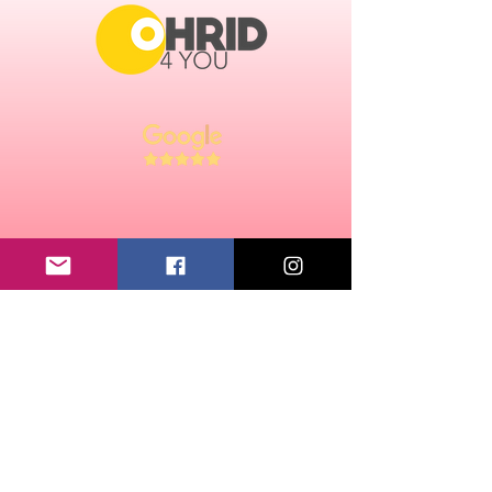
zeezout. VEGAN
Koel en donker bewaren. Na
openen in de koelkast bewaren en
binnen 3-4 dagen consumeren.
Bereidingswijze: kant-en-klare
gebakken bonenschotel. Voor de
beste smaak opwarmen zoals
aanbevolen: Pan: giet de inhoud in
de pan, breng aan de kook en roer
constant tot het warm is.
Magnetron: doe de inhoud in een
schaal die geschikt is voor de
magnetron en verwarm 7 minuten
CONTACT:
ABOUT US
of tot de gewenste temperatuur is
email:
ohrid4u@gmail.com
bereikt.
Chamber of Commerce number:
91671868
VAT: NL195214493B01
LEGAL:
TERMS AND CONDITIONS
Voedingswaarde per 100
g: Energie 137 kcal, vetten 2 g,