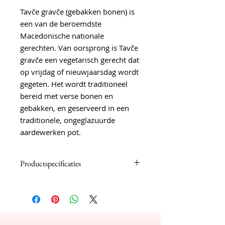
Tavče gravče (gebakken bonen) is
een van de beroemdste
Macedonische nationale
gerechten. Van oorsprong is Tavče
gravče een vegetarisch gerecht dat
op vrijdag of nieuwjaarsdag wordt
gegeten. Het wordt traditioneel
bereid met verse bonen en
gebakken, en geserveerd in een
traditionele, ongeglazuurde
aardewerken pot.
Productspecificaties
Mama's huisgemaakte tavche
gravche
Ingrediënten: bonen, ui,
chilipoeder, zonnebloemolie,