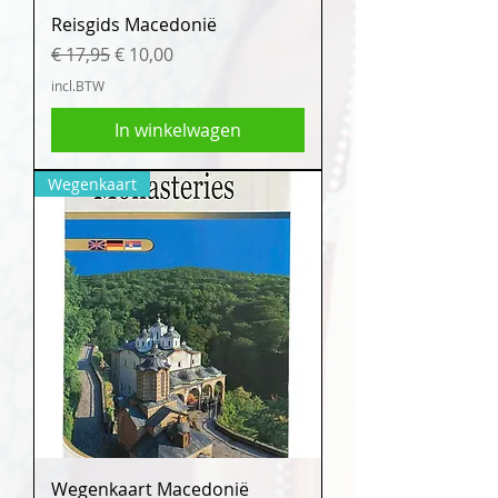
Reisgids Macedonië
Normale prijs
Verkoopprijs
€ 17,95
€ 10,00
incl.BTW
In winkelwagen
Wegenkaart
Wegenkaart Macedonië