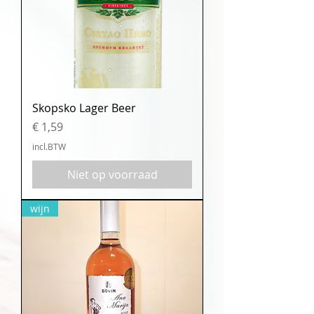
Skopsko Lager Beer
Prijs
€ 1,59
incl.BTW
Niet op voorraad
wijn