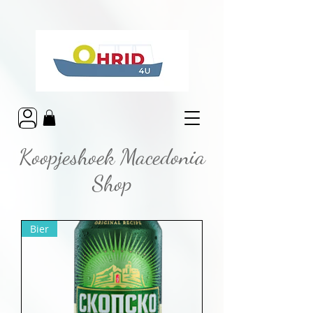
Koopjeshoek Macedonia
Shop
Bier