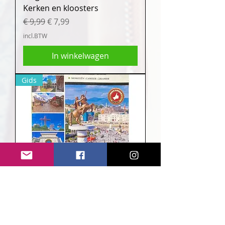
Kerken en kloosters
Normale prijs
Verkoopprijs
€ 9,99
€ 7,99
incl.BTW
In winkelwagen
Gids
Skopje Reisgids