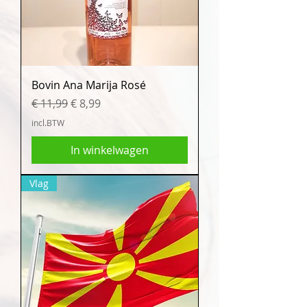
Bovin Ana Marija Rosé
Normale prijs
Verkoopprijs
€ 11,99
€ 8,99
incl.BTW
In winkelwagen
Vlag