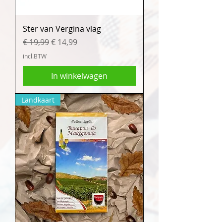
Ster van Vergina vlag
Normale prijs
Verkoopprijs
€ 19,99
€ 14,99
incl.BTW
In winkelwagen
Landkaart