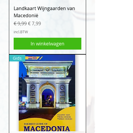
Landkaart Wijngaarden van
Macedonië
Normale prijs
Verkoopprijs
€ 9,99
€ 7,99
incl.BTW
In winkelwagen
Gids