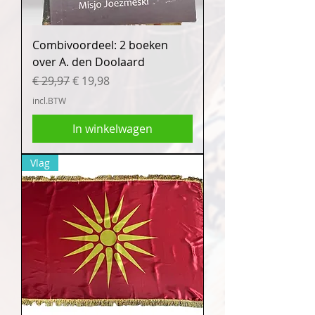
Combivoordeel: 2 boeken
over A. den Doolaard
Normale prijs
Verkoopprijs
€ 29,97
€ 19,98
incl.BTW
In winkelwagen
Vlag