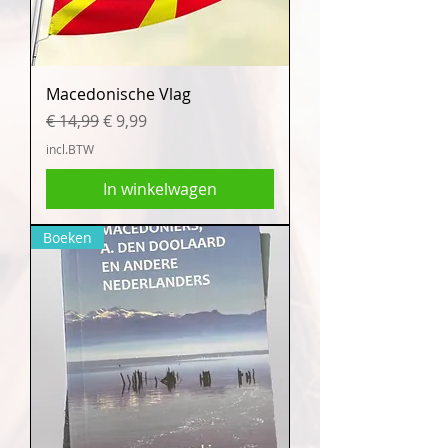
Macedonische Vlag
Normale prijs
Verkoopprijs
€ 14,99
€ 9,99
incl.BTW
In winkelwagen
Boeken