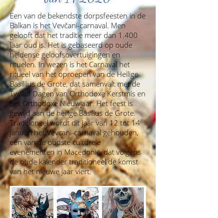
Een van de bekendste dorpsfeesten in de
Balkan is het Vevčani-carnaval. Men
gelooft dat het traditie meer dan 1.400
jaar oud is. Het is gebaseerd op oude
heidense geloofsovertuigingen en
rituelen. In wezen is het Carnaval het
ritueel van het oproepen van de Heilige
Basiliius de Grote, dat samenvalt met de
Twaalf Dagen van Orthodoxe Kerstmis en
het Orthodoxe Nieuwjaar. Het feest is
gewijd aan de heilige Basilius de Grote.
Traditioneel wordt dit jaar van 12 tot 14
januari het Vevcani-carnaval gehouden,
een van de oudste culturele
evenementen in Macedonië, dat volgens
de oude kalender traditioneel de komst
van het nieuwe jaar viert.