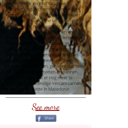
binnenlandse en internationale
bezoekers om de mensen van Vevcani
vermomd te zien in uitgebreide maskers
die humor en sarcasme uitdrukken.
Enkele van de meest voorkomende
kostuums zijn duivels, demonen en
andere mythische figuren. Tijdens het
rauwe werk wordt traditionele muziek
gespeeld op zurlas (een traditioneel
dubbelriet houtblazersinstrument) en
trommels. De deelnemers die geen
instrumenten hebben, genieten van het
geluid van klokken, potten en pannen,
bakken en alles wat er nog meer te
vinden is. Het levendige Vevcani-carnaval
is een van de beste in Macedonië.
See more
Share