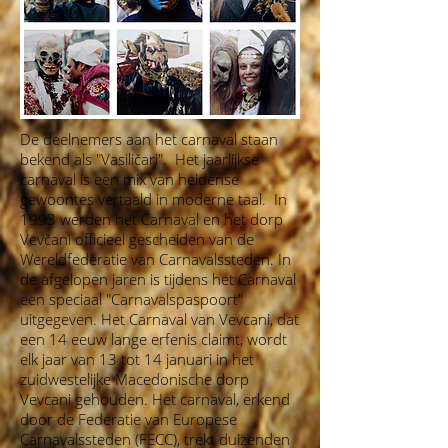
De deelnemers aan het carnaval staan
bekend als "Vasiličari". Het jaarlijkse
carnaval is een mix van heidense
gewoontes vertaald in moderne taal. In
1993 werden het Carnaval en het dorp
Vevčani officieel gescheiden van de
Wereldfederatie van Carnavalssteden. In
de afgelopen jaren is tijdens het Carnaval
een speciaal "Carnavalspaspoort"
uitgegeven. Het Carnaval van Vevcani, dat
een 14 eeuw lange erfenis claimt, wordt
elk jaar van 13 tot 14 januari in het
zuidwestelijke Macedonische dorp
Vevcani gehouden. Het carnaval, erkend
door de Federatie van Europese
Carnavalssteden (FECC), trekt duizenden