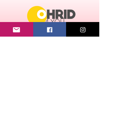
CONTACT:
OVER ONS
email:
ohrid4u@gmail.com
KVK nummer:
91671868
BTW: NL004907537B26