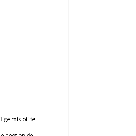
ige mis bij te 
je doet op de 