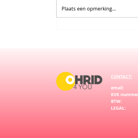
Plaats een opmerking...
Internationale Vrouwendag: een
groot feest in de Balkan
CONTACT:
ema
KVK numm
BTW: N
LEG