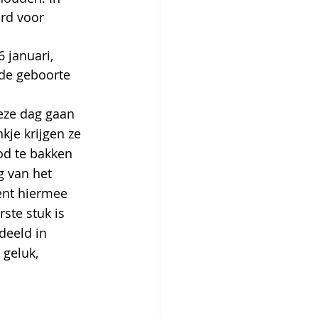
rd voor 
 januari, 
 de geboorte 
eze dag gaan 
kje krijgen ze 
od te bakken 
 van het 
ent hiermee 
ste stuk is 
deeld in 
 geluk, 