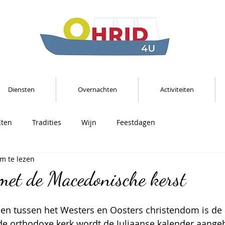
Diensten
Overnachten
Activiteiten
Eten
Tradities
Wijn
Feestdagen
m te lezen
 met de Macedonische kerst
1
len tussen het Westers en Oosters christendom is de 
 de orthodoxe kerk wordt de Juliaanse kalender aange