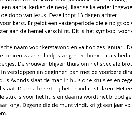
een aantal kerken de neo-Juliaanse kalender ingevoe
n de doop van Jezus. Deze loopt 13 dagen achter
voor kerst. Er geldt een vastenperiode die eindigt op 6
ter aan de hemel verschijnt. Dit is het symbool voor
sche naam voor kerstavond en valt op zes januari. D
e deuren waar ze liedjes zingen en hiervoor als bedan
noepjes. De vrouwen blijven thuis om het speciale bro
e in verstoppen en beginnen dan met de voorbereiding
d. 's Avonds slaat de man in huis drie kruisjes en zeg
l staat. Daarna breekt hij het brood in stukken. Het eer
e stuk is voor het huis en daarna wordt het brood ge
ar jong. Degene die de munt vindt, krijgt een jaar vol
om.