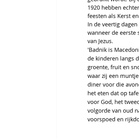
1920 hebben echter 
feesten als Kerst e
In de veertig dagen 
wanneer de eerste s
van Jezus. 
'Badnik is Macedoni
de kinderen langs d
groente, fruit en s
waar zij een muntj
diner voor die avon
het eten dat op tafe
voor God, het tweed
volgorde van oud na
voorspoed en rijkd