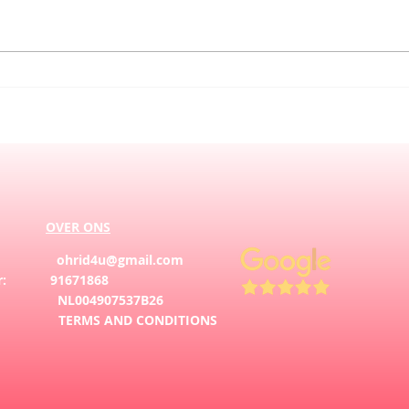
Pasen 2025: een bijzondere viering
Vieri
in Nederland én Macedonië
Eerbe
Vrou
OVER ONS
il:
ohrid4u@gmail.com
er: 91671868
L004907537B26
AL:
TERMS AND CONDITIONS