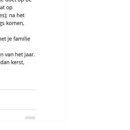
at op 
es); na het 
ngs komen, 
t je familie 
 van het jaar. 
dan kerst, 