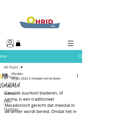
Post
All Posts
Ohrid4u
All Posts
23 jan 2022
2 minuten om te lezen
SARMA
Travel
Gevulde zuurkool bladeren, of 
Events
sarma, is een traditioneel 
Eten
Macedonisch gerecht dat meestal in 
Tradities
de winter wordt bereid. Omdat het in 