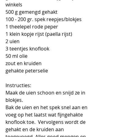
winkels 
500 g gemengd gehakt 
100 - 200 gr. spek reepjes/blokjes
1 theelepel rode peper
1 klein kopje rijst (paella rijst)
2 uien
3 teentjes knoflook
50 ml olie
zout en kruiden
gehakte peterselie
Instructies:
Maak de uien schoon en snijd ze in 
blokjes.
Bak de uien en het spek snel aan en 
voeg op het laatst wat fijngehakte 
knoflook toe.  Vervolgens wordt de 
gehakt en de kruiden aan 
toegevoegd. Alles goed mengen en 